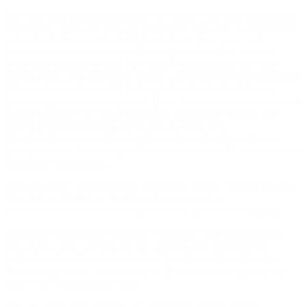
Mit Hilfe von Mailchimp können wir unsere Newsletterkampagnen
analysieren. Wenn Sie eine mit Mailchimp versandte E-Mail öffnen,
verbindet sich eine in der E-Mail enthaltene Datei (sog. web-
beacon) mit den Servern von Mailchimp in den USA. So kann
festgestellt werden, ob eine Newsletter-Nachricht geöffnet und
welche Links ggf. angeklickt wurden. Außerdem werden technische
Informationen erfasst (z. B. Zeitpunkt des Abrufs, IP-Adresse,
Browsertyp und Betriebssystem). Diese Informationen können nicht
dem jeweiligen Newsletter-Empfänger zugeordnet werden. Sie
dienen ausschließlich der statistischen Analyse von
Newsletterkampagnen. Die Ergebnisse dieser Analysen können
genutzt werden, um künftige Newsletter besser an die Interessen der
Empfänger anzupassen.
Wenn Sie keine Analyse durch Mailchimp wollen, müssen Sie den
Newsletter abbestellen. Hierfür stellen wir in jeder
Newsletternachricht einen entsprechenden Link zur Verfügung.
Die Datenverarbeitung erfolgt auf Grundlage Ihrer Einwilligung
(Art. 6 Abs. 1 lit. a DSGVO). Sie können diese Einwilligung
jederzeit widerrufen, indem Sie den Newsletter abbestellen. Die
Rechtmäßigkeit der bereits erfolgten Datenverarbeitungsvorgänge
bleibt vom Widerruf unberührt.
Die von Ihnen zum Zwecke des Newsletter-Bezugs bei uns