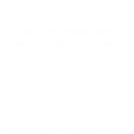
dem DPF zertifizierte Unternehmen verpflichtet sich, diese
Datenschutzstandards einzuhalten. Weitere Informationen hierzu
erhalten Sie vom Anbieter unter folgendem Link:
https://www.dataprivacyframework.gov/participant/5780
.
8. eCommerce und Zahlungs­anbieter
Verarbeiten von Kunden- und Vertragsdaten
Wir erheben, verarbeiten und nutzen personenbezogene Kunden-
und Vertragsdaten zur Begründung, inhaltlichen Ausgestaltung und
Änderung unserer Vertragsbeziehungen. Personenbezogene Daten
über die Inanspruchnahme dieser Website (Nutzungsdaten) erheben,
verarbeiten und nutzen wir nur, soweit dies erforderlich ist, um dem
Nutzer die Inanspruchnahme des Dienstes zu ermöglichen oder
abzurechnen. Rechtsgrundlage hierfür ist Art. 6 Abs. 1 lit. b
DSGVO.
Die erhobenen Kundendaten werden nach Abschluss des Auftrags
oder Beendigung der Geschäftsbeziehung und Ablauf der ggf.
bestehenden gesetzlichen Aufbewahrungsfristen gelöscht.
Gesetzliche Aufbewahrungsfristen bleiben unberührt.
Daten­übermittlung bei Vertragsschluss für Online-