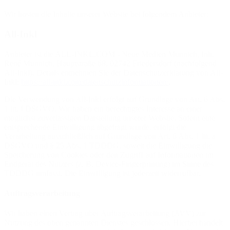
Wir hosten die Inhalte unserer Website bei folgendem Anbieter:
All-Inkl
Anbieter ist die ALL-INKL.COM - Neue Medien Münnich, Inh.
René Münnich, Hauptstraße 68, 02742 Friedersdorf (nachfolgend
All-Inkl). Details entnehmen Sie der Datenschutzerklärung von All-
Inkl:
https://all-inkl.com/datenschutzinformationen/
.
Die Verwendung von All-Inkl erfolgt auf Grundlage von Art. 6 Abs.
1 lit. f DSGVO. Wir haben ein berechtigtes Interesse an einer
möglichst zuverlässigen Darstellung unserer Website. Sofern eine
entsprechende Einwilligung abgefragt wurde, erfolgt die
Verarbeitung ausschließlich auf Grundlage von Art. 6 Abs. 1 lit. a
DSGVO und § 25 Abs. 1 TDDDG, soweit die Einwilligung die
Speicherung von Cookies oder den Zugriff auf Informationen im
Endgerät des Nutzers (z. B. Device-Fingerprinting) im Sinne des
TDDDG umfasst. Die Einwilligung ist jederzeit widerrufbar.
Auftragsverarbeitung
Wir haben einen Vertrag über Auftragsverarbeitung (AVV) zur
Nutzung des oben genannten Dienstes geschlossen. Hierbei handelt