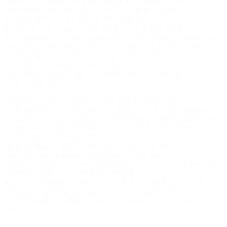
EINLEGEN, WERDEN WIR IHRE BETROFFENEN
PERSONENBEZOGENEN DATEN NICHT MEHR
VERARBEITEN, ES SEI DENN, WIR KÖNNEN
ZWINGENDE SCHUTZWÜRDIGE GRÜNDE FÜR DIE
VERARBEITUNG NACHWEISEN, DIE IHRE INTERESSEN,
RECHTE UND FREIHEITEN ÜBERWIEGEN ODER DIE
VERARBEITUNG DIENT DER GELTENDMACHUNG,
AUSÜBUNG ODER VERTEIDIGUNG VON
RECHTSANSPRÜCHEN (WIDERSPRUCH NACH ART. 21
ABS. 1 DSGVO).
WERDEN IHRE PERSONENBEZOGENEN DATEN
VERARBEITET, UM DIREKTWERBUNG ZU BETREIBEN,
SO HABEN SIE DAS RECHT, JEDERZEIT WIDERSPRUCH
GEGEN DIE VERARBEITUNG SIE BETREFFENDER
PERSONENBEZOGENER DATEN ZUM ZWECKE
DERARTIGER WERBUNG EINZULEGEN; DIES GILT AUCH
FÜR DAS PROFILING, SOWEIT ES MIT SOLCHER
DIREKTWERBUNG IN VERBINDUNG STEHT. WENN SIE
WIDERSPRECHEN, WERDEN IHRE
PERSONENBEZOGENEN DATEN ANSCHLIESSEND NICHT
MEHR ZUM ZWECKE DER DIREKTWERBUNG
VERWENDET (WIDERSPRUCH NACH ART. 21 ABS. 2
DSGVO).