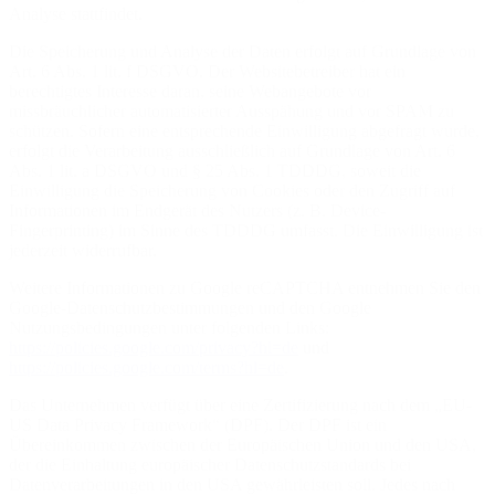
Analyse stattfindet.
Die Speicherung und Analyse der Daten erfolgt auf Grundlage von
Art. 6 Abs. 1 lit. f DSGVO. Der Websitebetreiber hat ein
berechtigtes Interesse daran, seine Webangebote vor
missbräuchlicher automatisierter Ausspähung und vor SPAM zu
schützen. Sofern eine entsprechende Einwilligung abgefragt wurde,
erfolgt die Verarbeitung ausschließlich auf Grundlage von Art. 6
Abs. 1 lit. a DSGVO und § 25 Abs. 1 TDDDG, soweit die
Einwilligung die Speicherung von Cookies oder den Zugriff auf
Informationen im Endgerät des Nutzers (z. B. Device-
Fingerprinting) im Sinne des TDDDG umfasst. Die Einwilligung ist
jederzeit widerrufbar.
Weitere Informationen zu Google reCAPTCHA entnehmen Sie den
Google-Datenschutzbestimmungen und den Google
Nutzungsbedingungen unter folgenden Links:
https://policies.google.com/privacy?hl=de
und
https://policies.google.com/terms?hl=de
.
Das Unternehmen verfügt über eine Zertifizierung nach dem „EU-
US Data Privacy Framework“ (DPF). Der DPF ist ein
Übereinkommen zwischen der Europäischen Union und den USA,
der die Einhaltung europäischer Datenschutzstandards bei
Datenverarbeitungen in den USA gewährleisten soll. Jedes nach