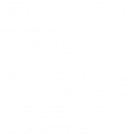
Einwilligung die Speicherung von Cookies oder den Zugriff auf
Informationen im Endgerät des Nutzers (z. B. Device-
Fingerprinting) im Sinne des TDDDG umfasst. Die Einwilligung ist
jederzeit widerrufbar.
Google reCAPTCHA
Wir nutzen „Google reCAPTCHA“ (im Folgenden
„reCAPTCHA“) auf dieser Website. Anbieter ist die Google Ireland
Limited („Google“), Gordon House, Barrow Street, Dublin 4,
Irland.
Mit reCAPTCHA soll überprüft werden, ob die Dateneingabe auf
dieser Website (z. B. in einem Kontaktformular) durch einen
Menschen oder durch ein automatisiertes Programm erfolgt. Hierzu
analysiert reCAPTCHA das Verhalten des Websitebesuchers anhand
verschiedener Merkmale. Diese Analyse beginnt automatisch,
sobald der Websitebesucher die Website betritt. Zur Analyse wertet
reCAPTCHA verschiedene Informationen aus (z. B. IP-Adresse,
Verweildauer des Websitebesuchers auf der Website oder vom
Nutzer getätigte Mausbewegungen). Die bei der Analyse erfassten
Daten werden an Google weitergeleitet.
Die reCAPTCHA-Analysen laufen vollständig im Hintergrund.
Websitebesucher werden nicht darauf hingewiesen, dass eine