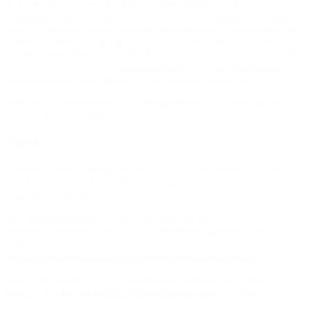
Anbieter. Der Einsatz der Zahlungsdienstleister erfolgt auf
Grundlage von Art. 6 Abs. 1 lit. b DSGVO (Vertragsabwicklung)
sowie im Interesse eines möglichst reibungslosen, komfortablen und
sicheren Zahlungsvorgangs (Art. 6 Abs. 1 lit. f DSGVO). Soweit
für bestimmte Handlungen Ihre Einwilligung abgefragt wird, ist Art.
6 Abs. 1 lit. a DSGVO Rechtsgrundlage der Datenverarbeitung;
Einwilligungen sind jederzeit für die Zukunft widerrufbar.
Folgende Zahlungsdienste / Zahlungsdienstleister setzen wir im
Rahmen dieser Website ein:
PayPal
Anbieter dieses Zahlungsdienstes ist PayPal (Europe) S.à.r.l. et Cie,
S.C.A., 22-24 Boulevard Royal, L-2449 Luxembourg (im
Folgenden „PayPal“).
Die Datenübertragung in die USA wird auf die
Standardvertragsklauseln der EU-Kommission gestützt. Details
finden Sie hier:
https://www.paypal.com/de/webapps/mpp/ua/pocpsa-full
.
Details entnehmen Sie der Datenschutzerklärung von PayPal:
https://www.paypal.com/de/webapps/mpp/ua/privacy-full
.