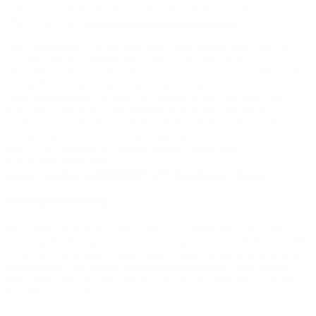
Näheres entnehmen Sie den Datenschutzbestimmungen von
Mailchimp unter:
https://mailchimp.com/legal/terms/
.
Das Unternehmen verfügt über eine Zertifizierung nach dem „EU-
US Data Privacy Framework“ (DPF). Der DPF ist ein
Übereinkommen zwischen der Europäischen Union und den USA,
der die Einhaltung europäischer Datenschutzstandards bei
Datenverarbeitungen in den USA gewährleisten soll. Jedes nach
dem DPF zertifizierte Unternehmen verpflichtet sich, diese
Datenschutzstandards einzuhalten. Weitere Informationen hierzu
erhalten Sie vom Anbieter unter folgendem Link:
https://www.dataprivacyframework.gov/s/participant-
search/participant-detail?
contact=true&id=a2zt0000000TXVKAA4&status=Active
.
Auftragsverarbeitung
Wir haben einen Vertrag über Auftragsverarbeitung (AVV) zur
Nutzung des oben genannten Dienstes geschlossen. Hierbei handelt
es sich um einen datenschutzrechtlich vorgeschriebenen Vertrag, der
gewährleistet, dass dieser die personenbezogenen Daten unserer
Websitebesucher nur nach unseren Weisungen und unter Einhaltung
der DSGVO verarbeitet.