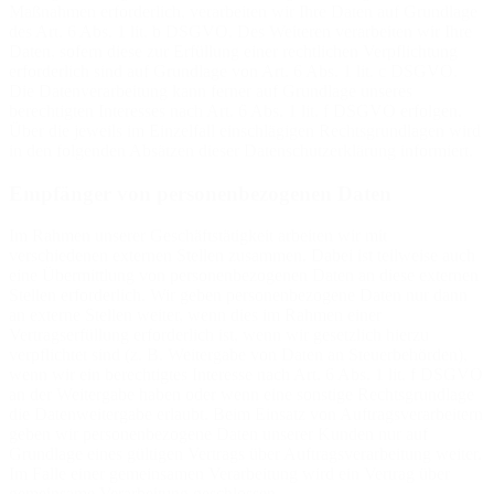
Maßnahmen erforderlich, verarbeiten wir Ihre Daten auf Grundlage
des Art. 6 Abs. 1 lit. b DSGVO. Des Weiteren verarbeiten wir Ihre
Daten, sofern diese zur Erfüllung einer rechtlichen Verpflichtung
erforderlich sind auf Grundlage von Art. 6 Abs. 1 lit. c DSGVO.
Die Datenverarbeitung kann ferner auf Grundlage unseres
berechtigten Interesses nach Art. 6 Abs. 1 lit. f DSGVO erfolgen.
Über die jeweils im Einzelfall einschlägigen Rechtsgrundlagen wird
in den folgenden Absätzen dieser Datenschutzerklärung informiert.
Empfänger von personenbezogenen Daten
Im Rahmen unserer Geschäftstätigkeit arbeiten wir mit
verschiedenen externen Stellen zusammen. Dabei ist teilweise auch
eine Übermittlung von personenbezogenen Daten an diese externen
Stellen erforderlich. Wir geben personenbezogene Daten nur dann
an externe Stellen weiter, wenn dies im Rahmen einer
Vertragserfüllung erforderlich ist, wenn wir gesetzlich hierzu
verpflichtet sind (z. B. Weitergabe von Daten an Steuerbehörden),
wenn wir ein berechtigtes Interesse nach Art. 6 Abs. 1 lit. f DSGVO
an der Weitergabe haben oder wenn eine sonstige Rechtsgrundlage
die Datenweitergabe erlaubt. Beim Einsatz von Auftragsverarbeitern
geben wir personenbezogene Daten unserer Kunden nur auf
Grundlage eines gültigen Vertrags über Auftragsverarbeitung weiter.
Im Falle einer gemeinsamen Verarbeitung wird ein Vertrag über
gemeinsame Verarbeitung geschlossen.