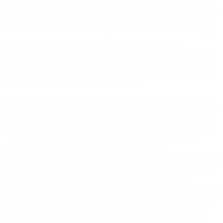
Cookies) auf Ihrem Endgerät gespeichert. Session-Cookies werden
nach Ende Ihres Besuchs automatisch gelöscht. Permanente Cookies
bleiben auf Ihrem Endgerät gespeichert, bis Sie diese selbst löschen
oder eine automatische Löschung durch Ihren Webbrowser erfolgt.
Cookies können von uns (First-Party-Cookies) oder von
Drittunternehmen stammen (sog. Third-Party-Cookies). Third-Party-
Cookies ermöglichen die Einbindung bestimmter Dienstleistungen
von Drittunternehmen innerhalb von Webseiten (z. B. Cookies zur
Abwicklung von Zahlungsdienstleistungen).
Cookies haben verschiedene Funktionen. Zahlreiche Cookies sind
technisch notwendig, da bestimmte Webseitenfunktionen ohne diese
nicht funktionieren würden (z. B. die Warenkorbfunktion oder die
Anzeige von Videos). Andere Cookies können zur Auswertung des
Nutzerverhaltens oder zu Werbezwecken verwendet werden.
Cookies, die zur Durchführung des elektronischen
Kommunikationsvorgangs, zur Bereitstellung bestimmter, von Ihnen
erwünschter Funktionen (z. B. für die Warenkorbfunktion) oder zur
Optimierung der Website (z. B. Cookies zur Messung des
Webpublikums) erforderlich sind (notwendige Cookies), werden auf
Grundlage von Art. 6 Abs. 1 lit. f DSGVO gespeichert, sofern keine
andere Rechtsgrundlage angegeben wird. Der Websitebetreiber hat
ein berechtigtes Interesse an der Speicherung von notwendigen