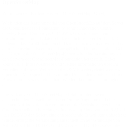
OpenStreetMap
Wir nutzen den Kartendienst von OpenStreetMap (OSM).
Wir binden das Kartenmaterial von OpenStreetMap auf dem Server
der OpenStreetMap Foundation, St John’s Innovation Centre,
Cowley Road, Cambridge, CB4 0WS, Großbritannien, ein.
Großbritannien gilt als datenschutzrechtlich sicherer Drittstaat. Das
bedeutet, dass Großbritannien ein Datenschutzniveau aufweist, das
dem Datenschutzniveau in der Europäischen Union entspricht. Bei
der Nutzung der OpenStreetMap-Karten wird eine Verbindung zu
den Servern der OpenStreetMap-Foundation hergestellt. Dabei
können u. a. Ihre IP-Adresse und weitere Informationen über Ihr
Verhalten auf dieser Website an die OSMF weitergeleitet werden.
OpenStreetMap speichert hierzu unter Umständen Cookies in Ihrem
Browser oder setzt vergleichbare Wiedererkennungstechnologien
ein.
Die Nutzung von OpenStreetMap erfolgt im Interesse einer
ansprechenden Darstellung unserer Online-Angebote und einer
leichten Auffindbarkeit der von uns auf der Website angegebenen
Orte. Dies stellt ein berechtigtes Interesse im Sinne von Art. 6 Abs. 1
lit. f DSGVO dar. Sofern eine entsprechende Einwilligung abgefragt
wurde, erfolgt die Verarbeitung ausschließlich auf Grundlage von
Art. 6 Abs. 1 lit. a DSGVO und § 25 Abs. 1 TDDDG, soweit die