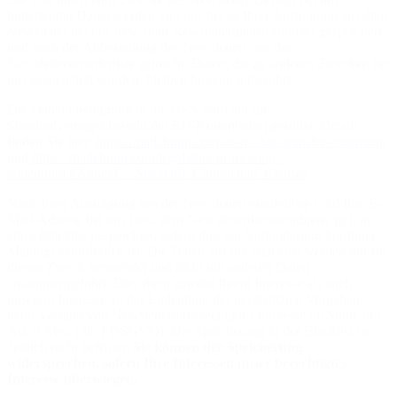
hinterlegten Daten werden von uns bis zu Ihrer Austragung aus dem
Newsletter bei uns bzw. dem Newsletterdiensteanbieter gespeichert
und nach der Abbestellung des Newsletters aus der
Newsletterverteilerliste gelöscht. Daten, die zu anderen Zwecken bei
uns gespeichert wurden, bleiben hiervon unberührt.
Die Datenübertragung in die USA wird auf die
Standardvertragsklauseln der EU-Kommission gestützt. Details
finden Sie hier:
https://mailchimp.com/eu-us-data-transfer-statement/
und
https://mailchimp.com/legal/data-processing-
addendum/#Annex
C
-_Standard_Contractual_Clauses
.
Nach Ihrer Austragung aus der Newsletterverteilerliste wird Ihre E-
Mail-Adresse bei uns bzw. dem Newsletterdiensteanbieter ggf. in
einer Blacklist gespeichert, sofern dies zur Verhinderung künftiger
Mailings erforderlich ist. Die Daten aus der Blacklist werden nur für
diesen Zweck verwendet und nicht mit anderen Daten
zusammengeführt. Dies dient sowohl Ihrem Interesse als auch
unserem Interesse an der Einhaltung der gesetzlichen Vorgaben
beim Versand von Newslettern (berechtigtes Interesse im Sinne des
Art. 6 Abs. 1 lit. f DSGVO). Die Speicherung in der Blacklist ist
zeitlich nicht befristet.
Sie können der Speicherung
widersprechen, sofern Ihre Interessen unser berechtigtes
Interesse überwiegen.