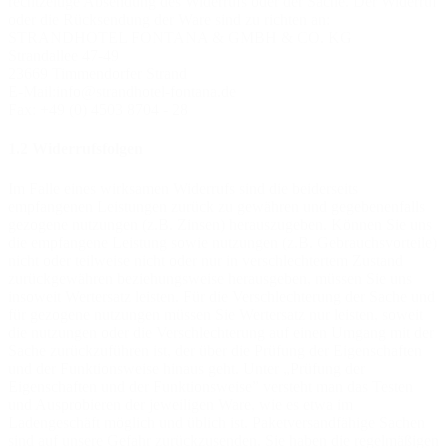
rechtzeitige Absendung des Widerrufs oder der Sache. Der Widerruf
oder die Rücksendung der Ware sind zu richten an:
STRANDHOTEL FONTANA & GMBH & CO. KG
Strandallee 47-49
23669 Timmendorfer Strand
E-Mail:info@strandhotel-fontana.de
Fax: +49 (0) 4503 8704 - 28
1.2 Widerrufsfolgen
Im Falle eines wirksamen Widerrufs sind die beiderseits
empfangenen Leistungen zurück zu gewähren und gegebenenfalls
gezogene nutzungen (z.B. Zinsen) herauszugeben. Können Sie uns
die empfangene Leistung sowie nutzungen (z.B. Gebrauchsvorteile)
nicht oder teilweise nicht oder nur in verschlechtertem Zustand
zurückgewähren beziehungsweise herausgeben, müssen Sie uns
insoweit Wertersatz leisten. Für die Verschlechterung der Sache und
für gezogene nutzungen müssen Sie Wertersatz nur leisten, soweit
die nutzungen oder die Verschlechterung auf einen Umgang mit der
Sache zurückzuführen ist, der über die Prüfung der Eigenschaften
und der Funktionsweise hinaus geht. Unter „Prüfung der
Eigenschaften und der Funktionsweise” versteht man das Testen
und Ausprobieren der jeweiligen Ware, wie es etwa im
Ladengeschäft möglich und üblich ist. Paketversandfähige Sachen
sind auf unsere Gefahr zurückzusenden. Sie haben die regelmäßigen