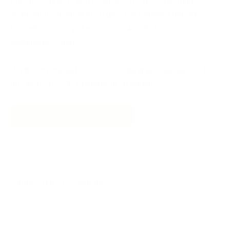
Für eine einfache und bequeme Tischreservierung
empfehlen wir Ihnen auch unseren
Partner TheFork
–
hier erhalten Sie jederzeit eine aktuelle Übersicht über
verfügbare Zeiten.
Wir freuen uns auf Ihre Reservierung und darauf, Sie bei
uns im HORIZONT begrüßen zu dürfen.
JETZT RESERVIEREN