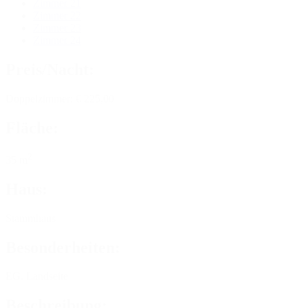
Zimmer 21
Zimmer 22
Zimmer 23
Zimmer 24
Preis/Nacht:
Doppelzimmer: € 225,00
Fläche:
2
35 m
Haus:
Stammhaus
Besonderheiten:
EG, Landseite
Beschreibung: