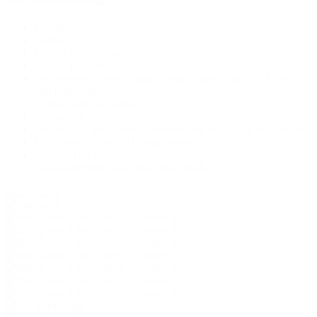
Klassiktrakt
Landseite
Erdgeschoss (ebenerdig)
Eigene Terrasse
Hochwertige Betten, maßgefertigte Möbel, stilvolle Kunst
und liebevolle Details
Kaffee- und Teestation
Zimmersafe
Maxibar mit gekühlten Getränken und Snacks im Stammhaus
Flatscreen-TV mit HD-Programmen
Kostenfreies WLAN
Langschläferfrühstück mit Ostseeblick
Jetzt buchen