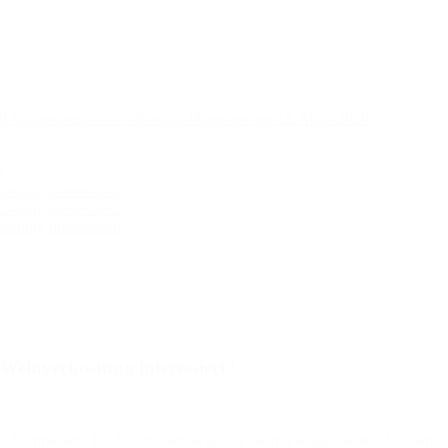
 Spitzenmenü von Sebastian Hamester am 12. März 2020
t
ostung interessiert?
ostung interessiert?
ostung interessiert?
 Weinverkostung interessiert?
sere Sommeliere Ina Schmucker begleitet Sie mit ausgewählten Weine