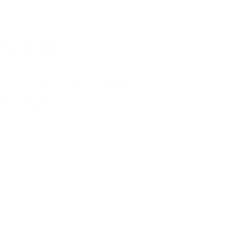
mucker
serem 4-Gang-Menü
per E-Mail 💻: info@strandhotel-fontana.de